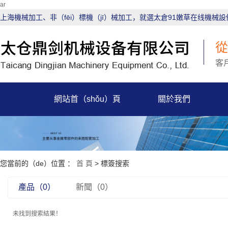
ar
上海機械加工、非（fēi）標機（jī）械加工，就選太倉91嫩草在线機械設
從
客
網站首（shǒu）頁
關於我們
您當前的（de）位置 ：
首 頁
> 標簽搜索
產品（0）
新聞（0）
未找到搜索結果！