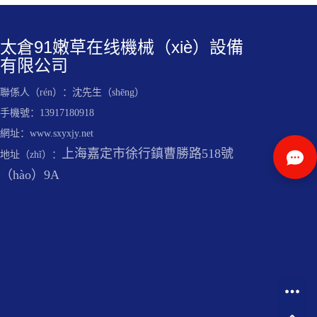
太倉91嫩草在线機械（xiè）設備
有限公司
聯係人（rén）：沈先生（shēng）
手機號：13917180918
網址：www.sxyxjy.net
上海嘉定市徐行鎮曹勝路518號
地址（zhǐ）：
（hào）9A