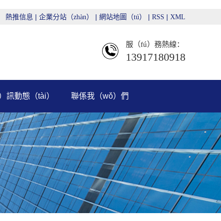
|
|
|
|
熱推信息
企業分站（zhàn）
網站地圖（tú）
RSS
XML
服（fú）務熱線：
13917180918
ī）訊動態（tài）
聯係我（wǒ）們