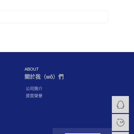
ABOUT
關於我（wǒ）們
公司簡介
資質榮譽