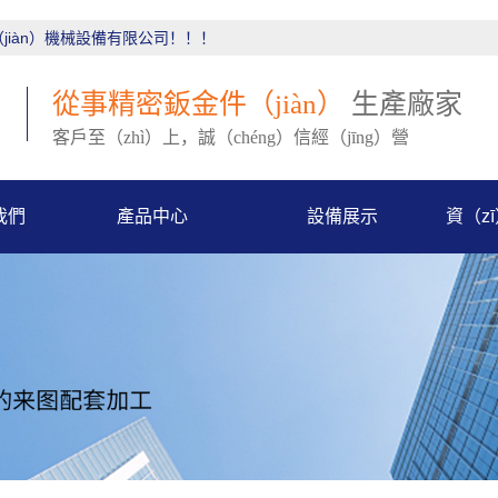
jiàn）機械設備有限公司！！！
從事精密鈑金件（jiàn）
生產廠家
客戶至（zhì）上，誠（chéng）信經（jīng）營
我們
產品中心
設備展示
資（z