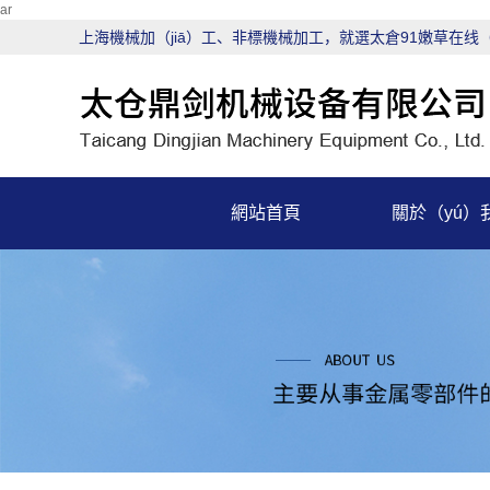
ar
上海機械加（jiā）工、非標機械加工，就選太倉91嫩草在线（
網站首頁
關於（yú）