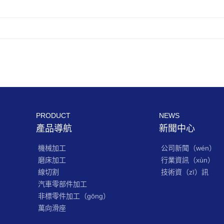
PRODUCT
NEWS
產品導航
新聞中心
機械加工
公司新聞（wén）
磨床加工
行業資訊（xùn）
線切割
技術資（zī）訊
汽車零部件加工
非標零件加工（gōng）
萬向滑座