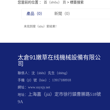
您當前的位置 ：
首（shǒu） 頁
> 標簽搜索
產品（0）
新聞（0）
未找到搜（sōu）索結果！
太倉91嫩草在线機械設備有限公
司
聯係人：沈（shěn）先生（shēng）
手機（jī）號（hào）：13917180918
網址：www.sxyxjy.net
上海嘉（jiā）定市徐行鎮曹勝路518號
地址：
9A