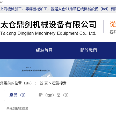
ar
上海機械加工、非標機械加工，就選太倉91嫩草在线機械設備（bèi）有
客
網站首頁
關於我們
您當前的位置（zhì） ：
首 頁
> 標簽搜索
產品（0）
新（xīn）聞（0）
未找到搜索結果！