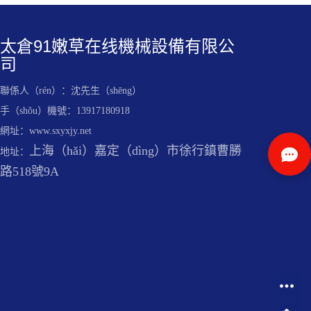
太倉91嫩草在线機械設備有限公
司
聯係人（rén）：沈先生（shēng）
手（shǒu）機號：13917180918
網址：www.sxyxjy.net
上海（hǎi）嘉定（dìng）市徐行鎮曹勝
地址：
路518號9A