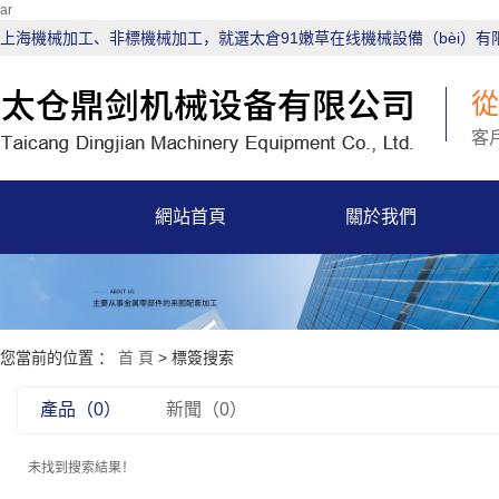
ar
上海機械加工、非標機械加工，就選太倉91嫩草在线機械設備（bèi）有
客
網站首頁
關於我們
您當前的位置 ：
首 頁
> 標簽搜索
產品（0）
新聞（0）
未找到搜索結果！