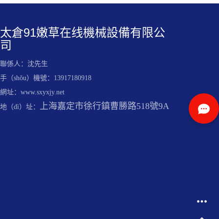
太倉91嫩草在线機械設備有限公
司
聯係人：沈先生
手（shǒu）機號：13917180918
網址：www.sxyxjy.net
上海嘉定市徐行鎮曹勝路518號9A
地（dì）址：