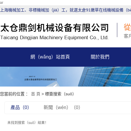
ar
上海機械加工、非標機械加（jiā）工，就選太倉91嫩草在线機械設備（bèi
從
客
網（wǎng）站首頁
關於我們
您當前的位置 ：
首 頁
> 標簽搜索（suǒ）
產品（0）
新聞（wén）（0）
未找到搜索（suǒ）結果！