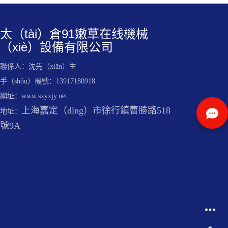
太（tài）倉91嫩草在线機械
（xiè）設備有限公司
聯係人：沈先（xiān）生
手（shǒu）機號：13917180918
網址：www.sxyxjy.net
上海嘉定（dìng）市徐行鎮曹勝路518
地址：
號9A