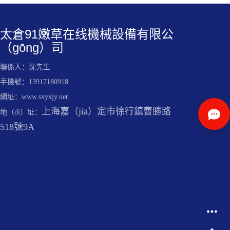
太倉91嫩草在线機械設備有限公
（gōng）司
聯係人：沈先生
手機號：13917180918
網址：www.sxyxjy.net
上海嘉（jiā）定市徐行鎮曹勝路
地（dì）址：
518號9A