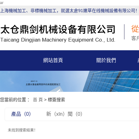
ar
上海機械加工、非標機械加工，就選太倉91嫩草在线機械設備有限公司
客
網站首頁
關於我們
您當前的位置 ：
首 頁
> 標簽搜索
產品（0）
新（xīn）聞（0）
未找到搜索結果！